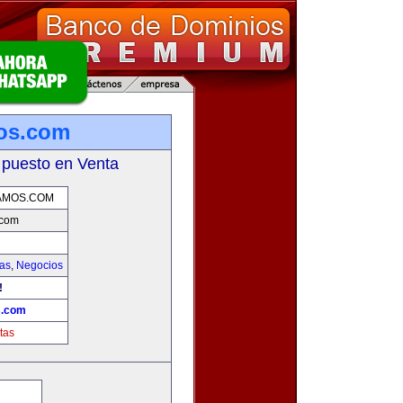
os.com
 puesto en Venta
AMOS.COM
.com
ias
,
Negocios
!
s.com
tas