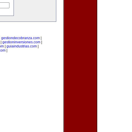
|
gestiondecobranza.com
|
|
gestioninversiones.com
|
om
|
guiaindustrias.com
|
.com
|