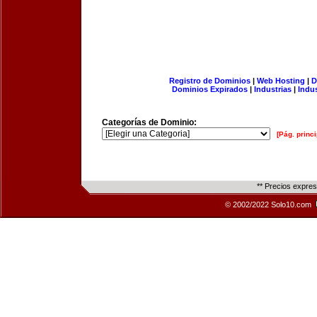
Registro de Dominios
|
Web Hosting
|
D
Dominios Expirados
|
Industrias
|
Indu
Categorías de Dominio:
[Pág. princi
** Precios expre
© 2002/2022 Solo10.com