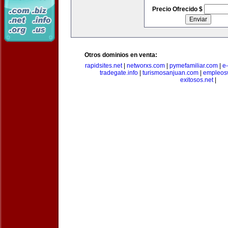
Precio Ofrecido $
Otros dominios en venta:
rapidsites.net
|
networxs.com
|
pymefamiliar.com
|
e
tradegate.info
|
turismosanjuan.com
|
empleos
exitosos.net
|