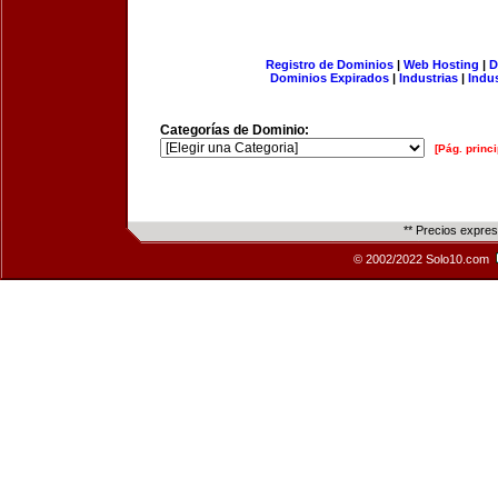
Registro de Dominios
|
Web Hosting
|
D
Dominios Expirados
|
Industrias
|
Indu
Categorías de Dominio:
[Pág. princi
** Precios expre
© 2002/2022 Solo10.com