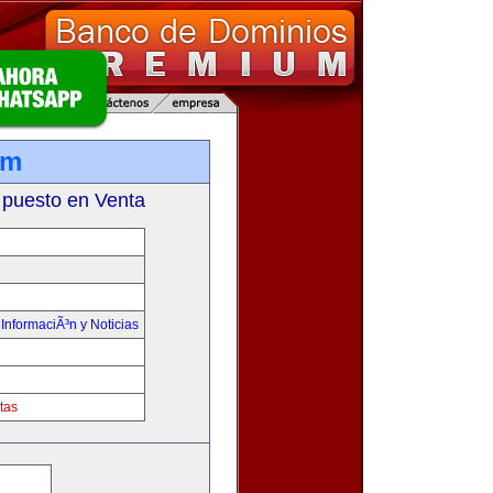
om
 puesto en Venta
,
InformaciÃ³n y Noticias
tas