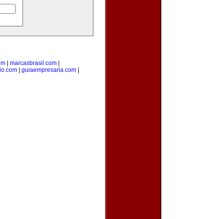
om
|
marcasbrasil.com
|
rio.com
|
guiaempresaria.com
|