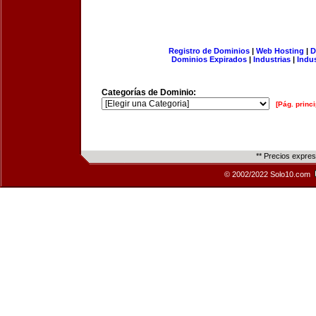
Registro de Dominios
|
Web Hosting
|
D
Dominios Expirados
|
Industrias
|
Indu
Categorías de Dominio:
[Pág. princi
** Precios expre
© 2002/2022 Solo10.com