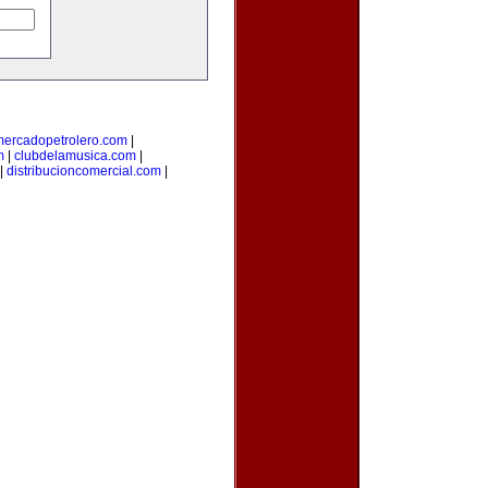
mercadopetrolero.com
|
m
|
clubdelamusica.com
|
|
distribucioncomercial.com
|