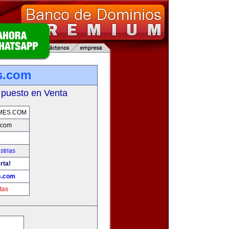
s.com
 puesto en Venta
MES.COM
.com
strias
rta!
s.com
tas