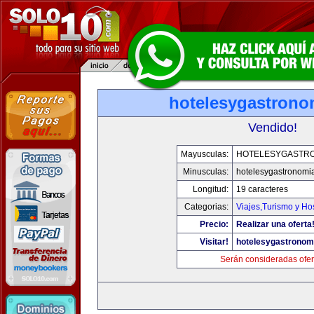
hotelesygastrono
Vendido!
Mayusculas:
HOTELESYGASTR
Minusculas:
hotelesygastronomi
Longitud:
19 caracteres
Categorias:
Viajes,Turismo y H
Precio:
Realizar una oferta
Visitar!
hotelesygastronom
Serán consideradas ofer