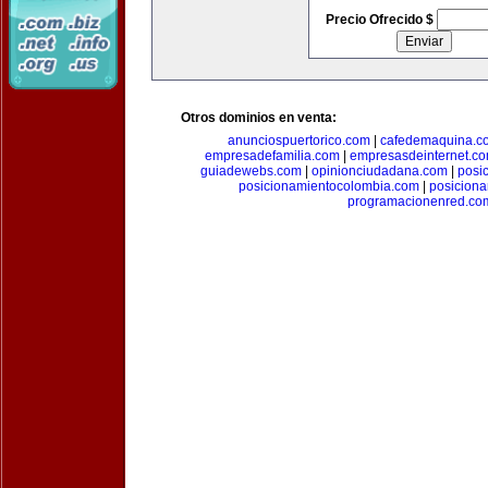
Precio Ofrecido $
Otros dominios en venta:
anunciospuertorico.com
|
cafedemaquina.c
empresadefamilia.com
|
empresasdeinternet.c
guiadewebs.com
|
opinionciudadana.com
|
posi
posicionamientocolombia.com
|
posicion
programacionenred.co