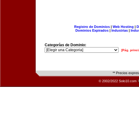
Registro de Dominios
|
Web Hosting
|
D
Dominios Expirados
|
Industrias
|
Indu
Categorías de Dominio:
[Pág. princi
** Precios expre
© 2002/2022 Solo10.com