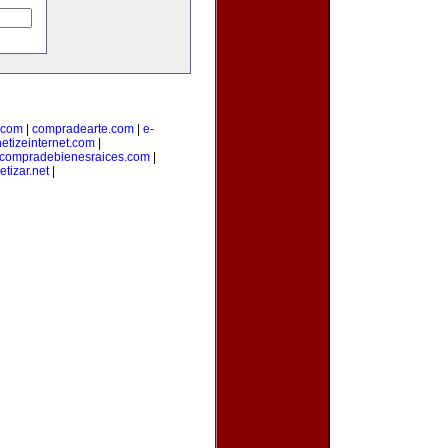
.com
|
compradearte.com
|
e-
etizeinternet.com
|
compradebienesraices.com
|
tizar.net
|