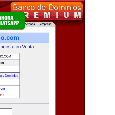
io.com
 puesto en Venta
IO.COM
com
g y Dominios
!
.com
tas