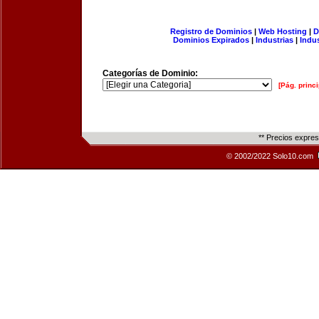
Registro de Dominios
|
Web Hosting
|
D
Dominios Expirados
|
Industrias
|
Indu
Categorías de Dominio:
[Pág. princi
** Precios expre
© 2002/2022 Solo10.com