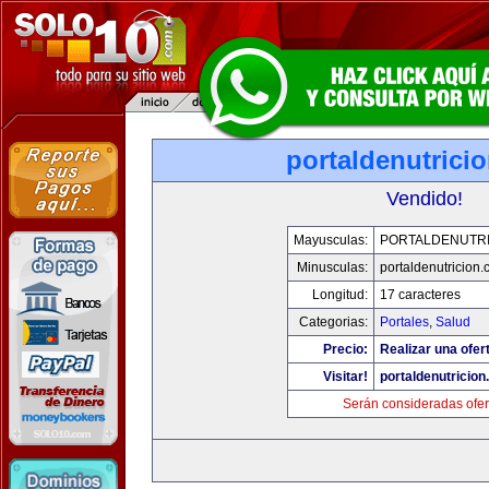
portaldenutrici
Vendido!
Mayusculas:
PORTALDENUTRI
Minusculas:
portaldenutricion
Longitud:
17 caracteres
Categorias:
Portales
,
Salud
Precio:
Realizar una ofer
Visitar!
portaldenutricio
Serán consideradas ofer