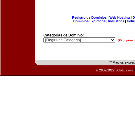
Registro de Dominios
|
Web Hosting
|
D
Dominios Expirados
|
Industrias
|
Indu
Categorías de Dominio:
[Pág. princi
** Precios expre
© 2002/2022 Solo10.com